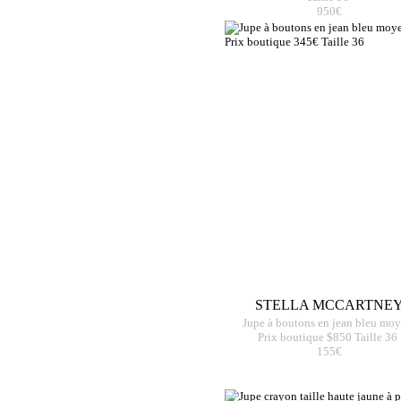
950€
STELLA MCCARTNE
Jupe à boutons en jean bleu mo
Prix boutique $850 Taille 36
155€