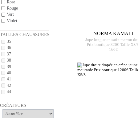
Rose
Rouge
Vert
Violet
NORMA KAMALI
TAILLES CHAUSSURES
Jupe longue en satin marron do
35
Prix boutique 320€ Taille XS/
36
160€
37
38
39
40
41
42
44
CRÉATEURS