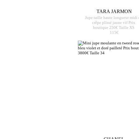
TARA JARMON
Jupe taille haute longueur midi 
crêpe plissé jaune vif Prix
boutique 250€ Taille XS
115€