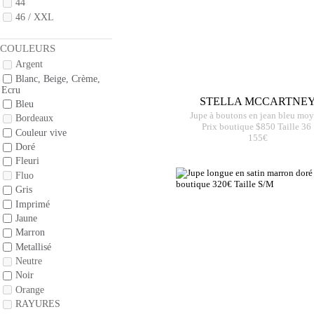
44
46 / XXL
COULEURS
Argent
Blanc, Beige, Crème,
Ecru
STELLA MCCARTNE
Bleu
Jupe à boutons en jean bleu mo
Bordeaux
Prix boutique $850 Taille 36
Couleur vive
155€
Doré
Fleuri
Fluo
Gris
Imprimé
Jaune
Marron
Metallisé
Neutre
Noir
Orange
RAYURES