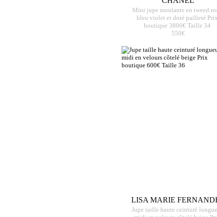
CHANEL
Mini jupe moulante en tweed ro
bleu violet et doré pailleté Pri
boutique 3800€ Taille 34
550€
LISA MARIE FERNAND
Jupe taille haute ceinturé longu