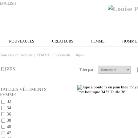
ENGLISH
NOUVEAUTES
CREATEURS
FEMME
HOMME
Vous êtes ici :
Accueil
|
FEMME
|
Vêtements
|
Jupes
JUPES
Trier par :
TAILLES VÊTEMENTS
FEMME
32
34
36
38
40
42