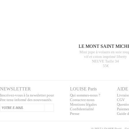
LE MONT SAINT MICH
Mini jupe à volants en soie rou
vif et coton imprimé liberty
NEUVE Taille 34
55€
NEWSLETTER
LOUISE Paris
AIDE
Inscrivez-vous à la newsletter pour
Qui sommes-nous ?
Livraiso
être tenu informé des nouveautés.
Contactez-nous
CGV
Mentions légales
Questio
Confidentialité
Paiemen
Presse
Guide d