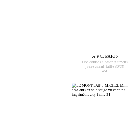
A.P.C. PARIS
Jupe courte en coton plumetis
jaune canari Taille 36/38
45€