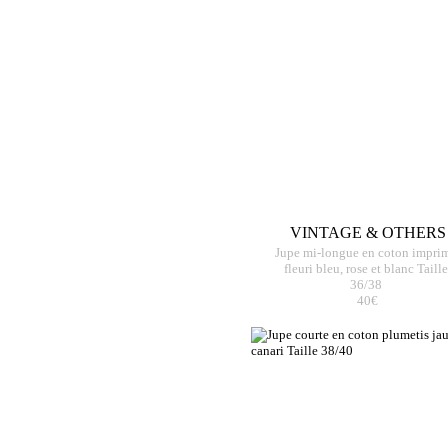
VINTAGE & OTHERS
Jupe mi-longue en coton impri
fleuri bleu, rose et blanc Taille
36/38
40€