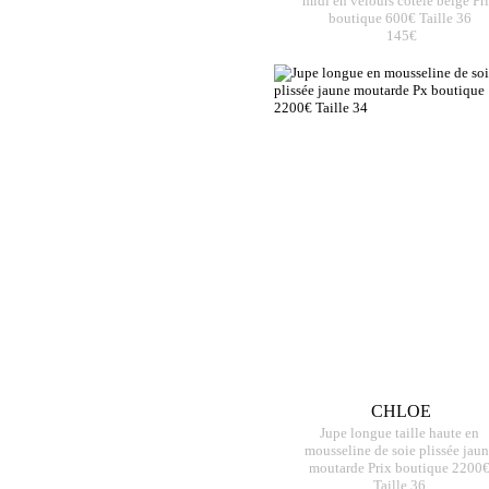
midi en velours côtelé beige Pr
boutique 600€ Taille 36
145€
CHLOE
Jupe longue taille haute en
mousseline de soie plissée jau
moutarde Prix boutique 2200
Taille 36