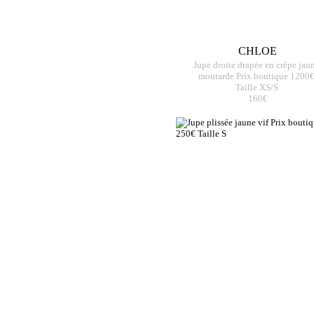
CHLOE
Jupe droite drapée en crêpe jau
moutarde Prix boutique 1200
Taille XS/S
160€