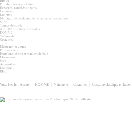
Bijoux
Portefeuilles et pochettes
Echarpes, foulards et gants
Ceintures
Lunettes
Mariage : robes de mariée, chaussures, accessoires
Sport
Tenues de soirée
ARCHIVES - Articles vendus
HOMME
Vêtements
Costumes
Tops
Manteaux et vestes
Pulls et gilets
Pantalons, shorts et maillots de bain
Chaussures
Sacs
Accessoires
Lookbook
Blog
Vous êtes ici :
Accueil
|
HOMME
|
Vêtements
|
Costumes
|
Costume classique en laine n