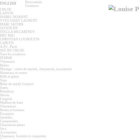
Nouveautes
ENGLISH
Createurs
CHLOE
LANVIN
ISABEL MARANT
YVES SAINT LAURENT
MARC JACOBS
GIVENCHY
STELLA MCCARTNEY
MIU MIU
CHRISTIAN LOUBOUTIN
CARVEN
A.P.C. Paris
SEE BY CHLOE
Tous les createurs
FEMME
Vêtements
Robes
Mariage : robes de mariée, chaussures, accessoires
Manteaux et vestes
Pulls et gilets
Tops
Robe de soirée Couture
Jupes
Pantalons
Shorts
Lingerie
Maillots de bain
Chaussures
Bottes et bottines
Escarpins
Sandales
Compensées
Chaussures plates
Sacs
Accessoires
Chapeaux, bonnets et casquettes