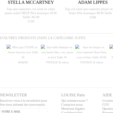
STELLA MCCARTNEY
ADAM LIPPES
Top sans manches col rond en crêpe
Top col rond sans manche plissé en
jaune soleil NEUF Prix boutique 425€
blanc Prix boutique $630 Taille
Taille 36/38
150€
155€
D'AUTRES PRODUITS DANS LA CATÉGORIE JUPES
BA&SH
VINTAGE & others
VINTAGE & others
NEWSLETTER
LOUISE Paris
AIDE
Inscrivez-vous à la newsletter pour
Qui sommes-nous ?
Livraiso
être tenu informé des nouveautés.
Contactez-nous
CGV
Mentions légales
Questio
Confidentialité
Paiemen