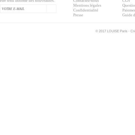
être tenu informé des nouveautés.
Contactez-nous
CGV
Mentions légales
Questio
Confidentialité
Paiemen
Presse
Guide d
©
2017 LOUISE Paris - Créa