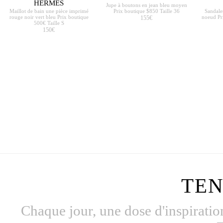
HERMES
Jupe à boutons en jean bleu moyen
Maillot de bain une pièce imprimé
Prix boutique $850 Taille 36
Sandales
rouge noir vert bleu Prix boutique
noeud Pr
155€
500€ Taille S
150€
TE
Chaque jour, une dose d'inspiratio