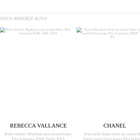
VOUS AIMEREZ AUSSI
REBECCA VALLANCE
CHANEL
Robe Audrey Hepburn noir noeud blanc
Jean taille haute droit en coton b
Prix boutique 850€ Taille XS/S
liseré tweed bleu rouge Prix bout