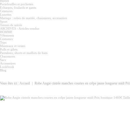
Bijoux
Portefeuilles et pochettes
Echarpes, foulards et gants
Ceintures
Lunettes
Mariage : robes de mariée, chaussures, accessoires
Sport
Tenues de soirée
ARCHIVES - Articles vendus
HOMME
Vêtements
Costumes
Tops
Manteaux et vestes
Pulls et gilets
Pantalons, shorts et maillots de bain
Chaussures
Sacs
Accessoires
Lookbook
Blog
Vous êtes ici :
Accueil
|
Robe Angie cintrée manches courtes en crêpe jaune longueur midi Pri