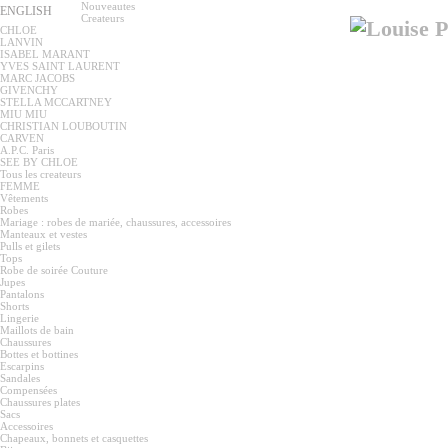
Nouveautes
ENGLISH
Createurs
CHLOE
LANVIN
ISABEL MARANT
YVES SAINT LAURENT
MARC JACOBS
GIVENCHY
STELLA MCCARTNEY
MIU MIU
CHRISTIAN LOUBOUTIN
CARVEN
A.P.C. Paris
SEE BY CHLOE
Tous les createurs
FEMME
Vêtements
Robes
Mariage : robes de mariée, chaussures, accessoires
Manteaux et vestes
Pulls et gilets
Tops
Robe de soirée Couture
Jupes
Pantalons
Shorts
Lingerie
Maillots de bain
Chaussures
Bottes et bottines
Escarpins
Sandales
Compensées
Chaussures plates
Sacs
Accessoires
Chapeaux, bonnets et casquettes