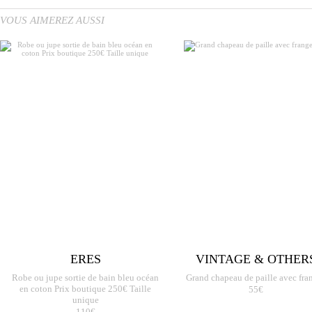
VOUS AIMEREZ AUSSI
ERES
VINTAGE & OTHER
Robe ou jupe sortie de bain bleu océan
Grand chapeau de paille avec fra
en coton Prix boutique 250€ Taille
55€
unique
110€