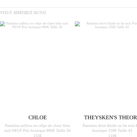
VOUS AIMEREZ AUSSI
CHLOE
THEYSKEN'S THEO
Pantalon tailleur en crêpe de chine bleu
Pantalon droit fluide en lin noir 
nuit NEUF Prix boutique 800€ Taille 36
boutique 350€ Taille 42
155€
110€