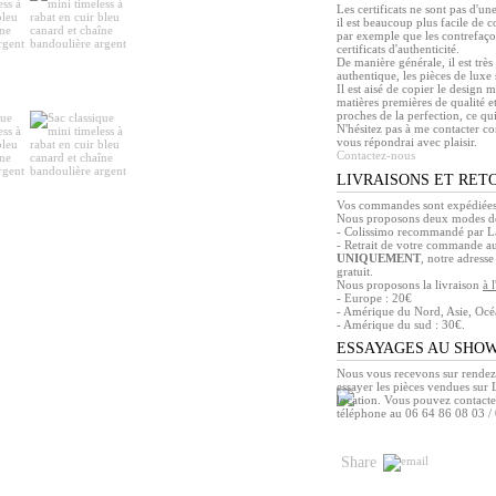
Les certificats ne sont pas d'une
il est beaucoup plus facile de 
par exemple que les contrefaço
certificats d'authenticité.
De manière générale, il est trè
authentique, les pièces de luxe 
Il est aisé de copier le design 
matières premières de qualité et
proches de la perfection, ce qu
N'hésitez pas à me contacter co
vous répondrai avec plaisir.
Contactez-nous
LIVRAISONS ET RET
Vos commandes sont expédiées 
Nous proposons deux modes de
- Colissimo recommandé par La
- Retrait de votre commande a
UNIQUEMENT
, notre adress
gratuit.
Nous proposons la livraison
à 
- Europe : 20€
- Amérique du Nord, Asie, Océa
- Amérique du sud : 30€.
ESSAYAGES AU SHO
Nous vous recevons sur rendez
essayer les pièces vendues sur L
location. Vous pouvez contacte
téléphone au 06 64 86 08 03 /
Share