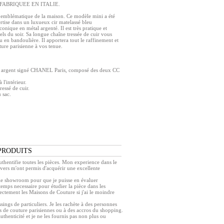
uxe FABRIQUEE EN ITALIE.
 emblématique de la maison. Ce modèle mini a été
rtise dans un luxueux cir matelassé bleu
conique en métal argenté.
Il est très pratique et
els du soir. Sa longue chaîne tressée de cuir vous
u en bandoulière. Il apportera tout le raffinement et
ure parisienne à vos tenue.
ir argent signé CHANEL Paris, composé des deux CC
 l'intérieur.
ressé de cuir.
 sac.
PRODUITS
authentifie toutes les pièces. Mon experience dans le
ivers m'ont permis d'acquérir une excellente
r le showroom pour que je puisse en évaluer
e temps necessaire pour étudier la pièce dans les
rectement les Maisons de Couture si j'ai le moindre
ings de particuliers. Je les rachète à des personnes
s de couture parisiennes ou à des accros du shopping.
authenticité et je ne les fournis pas non plus ou