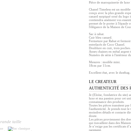
Pièce de maroquinerie de l
Chanel Timeless est un modèle
conçu avec la plus grande expe
canard surpiqué orné du logo i
contiendra aisément vos essenti
permet de le porter à l'épaule o
l'élégance de la Maison de Cout
Sac à rabat.
Cuir bleu canard.
Fermeture par Rabat et fermo
entrelacés de Coco Chanel.
Doublure en cuir, trois poches à
Anses chaines en métal argent t
Numéro de série à l'intérieur du
Mesures : modèle mini.
18cm par 11cm.
Excellent état, avec le dustbag.
LE CREATEUR
AUTHENTICITÉ DES 
Je (Eloïse, fondatrice du site) 
luxe et ma passion pour cet un
connaissance des produits.
Toutes les pièces transitent pa
l'authenticité. Je prends tout l
moindres détails et contacte di
doute.
Les pièces proviennent des dress
rande taille
qui travaillent dans des Maison
Je n’exige pas les certificats d’
rarement.