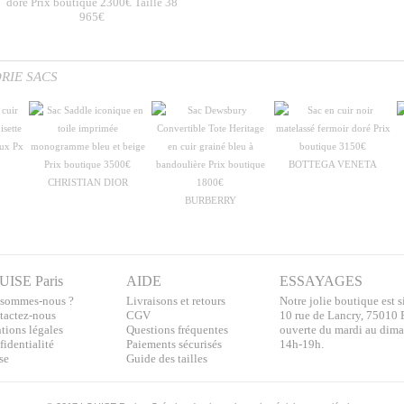
doré Prix boutique 2300€ Taille 38
965€
RIE SACS
BOTTEGA VENETA
CHRISTIAN DIOR
BURBERRY
UISE Paris
AIDE
ESSAYAGES
 sommes-nous ?
Livraisons et retours
Notre jolie boutique est s
tactez-nous
CGV
10 rue de Lancry, 75010 
tions légales
Questions fréquentes
ouverte du mardi au dim
identialité
Paiements sécurisés
14h-19h.
se
Guide des tailles