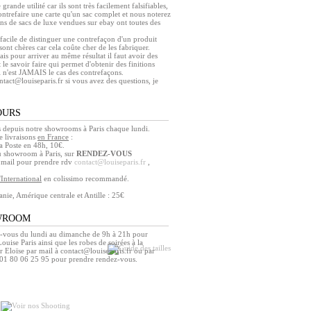
 grande utilité car ils sont très facilement falsifiables,
contrefaire une carte qu'un sac complet et nous noterez
ns de sacs de luxe vendues sur ebay ont toutes des
s facile de distinguer une contrefaçon d'un produit
sont chères car cela coûte cher de les fabriquer.
mais pour arriver au même résultat il faut avoir des
 le savoir faire qui permet d'obtenir des finitions
i n'est JAMAIS le cas des contrefaçons.
ntact@louiseparis.fr si vous avez des questions, je
OURS
depuis notre showrooms à Paris chaque lundi.
 livraisons
en France
:
 Poste en 48h, 10€.
u showroom à Paris, sur
RENDEZ-VOUS
e mail pour prendre rdv
contact@louiseparis.fr
,
l'International
en colissimo recommandé.
nie, Amérique centrale et Antille : 25€
WROOM
-vous du lundi au dimanche de 9h à 21h pour
ouise Paris ainsi que les robes de soirées à la
r Eloïse par mail à contact@louiseparis.fr ou par
 01 80 06 25 95 pour prendre rendez-vous.