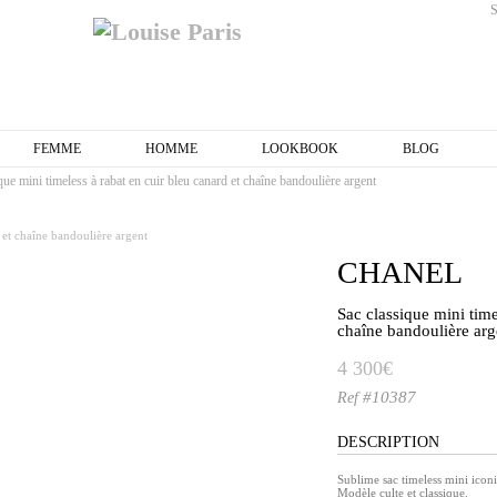
FEMME
HOMME
LOOKBOOK
BLOG
que mini timeless à rabat en cuir bleu canard et chaîne bandoulière argent
CHANEL
Sac classique mini time
chaîne bandoulière arg
4 300€
#10387
Ref
DESCRIPTION
Sublime sac timeless mini ico
Modèle culte et classique.