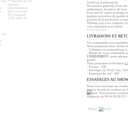
certificats d'authenticité.
De manière générale, il est trè
authentique, les pièces de luxe 
Il est aisé de copier le design 
matières premières de qualité et
proches de la perfection, ce qu
N'hésitez pas à me contacter co
vous répondrai avec plaisir.
Contactez-nous
LIVRAISONS ET RET
Vos commandes sont expédiées 
Nous proposons deux modes de
- Colissimo recommandé par La
- Retrait de votre commande a
UNIQUEMENT
, notre adress
gratuit.
Nous proposons la livraison
à 
- Europe : 20€
- Amérique du Nord, Asie, Océa
- Amérique du sud : 30€.
ESSAYAGES AU SHO
Nous vous recevons sur rendez
essayer les pièces vendues sur L
location. Vous pouvez contacte
téléphone au 06 64 86 08 03 /
Share