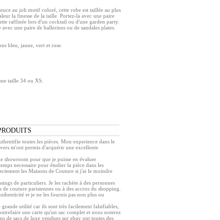
ouce au joli motif coloré, cette robe est taillée au plus
eur la finesse de la taille. Portez-la avec une paire
tte raffinée lors d'un cocktail ou d'une garden party.
ie avec une paire de ballerines ou de sandales plates.
ns bleu, jaune, vert et rose.
une taille 34 ou XS.
PRODUITS
authentifie toutes les pièces. Mon experience dans le
ivers m'ont permis d'acquérir une excellente
r le showroom pour que je puisse en évaluer
e temps necessaire pour étudier la pièce dans les
rectement les Maisons de Couture si j'ai le moindre
ings de particuliers. Je les rachète à des personnes
s de couture parisiennes ou à des accros du shopping.
authenticité et je ne les fournis pas non plus ou
 grande utilité car ils sont très facilement falsifiables,
contrefaire une carte qu'un sac complet et nous noterez
ns de sacs de luxe vendues sur ebay ont toutes des