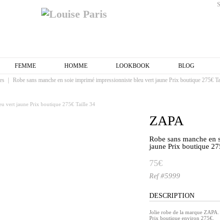
FEMME
HOMME
LOOKBOOK
BLOG
es
|
Robe sans manche en soie imprimé impressionniste bleu vert jaune Prix boutique 275€ Ta
ZAPA
Robe sans manche en s
jaune Prix boutique 27
75€
#5999
Ref
DESCRIPTION
Jolie robe de la marque ZAPA.
Prix boutique environ 275€.