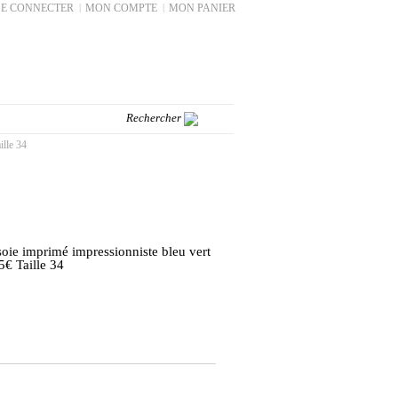
SE CONNECTER
|
MON COMPTE
|
MON PANIER
ille 34
oie imprimé impressionniste bleu vert
5€ Taille 34