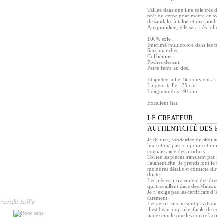
Taillée dans une fine soie très d
près du corps pour mettre en val
de sandales à talon et une poche
Au quotidien, elle sera très jol
100% soie.
Imprimé multicolore dans les to
Sans manches.
Col bénitier.
Poches devant.
Petite fente au dos.
Etiquetée taille 36, convient à 
Largeur taille : 35 cm
Longueur dos : 91 cm
Excellent état.
LE CREATEUR
AUTHENTICITÉ DES 
Je (Eloïse, fondatrice du site) 
luxe et ma passion pour cet un
connaissance des produits.
Toutes les pièces transitent pa
l'authenticité. Je prends tout l
moindres détails et contacte di
doute.
Les pièces proviennent des dress
qui travaillent dans des Maison
Je n’exige pas les certificats d’
rarement.
rande taille
Les certificats ne sont pas d'une
il est beaucoup plus facile de 
par exemple que les contrefaço