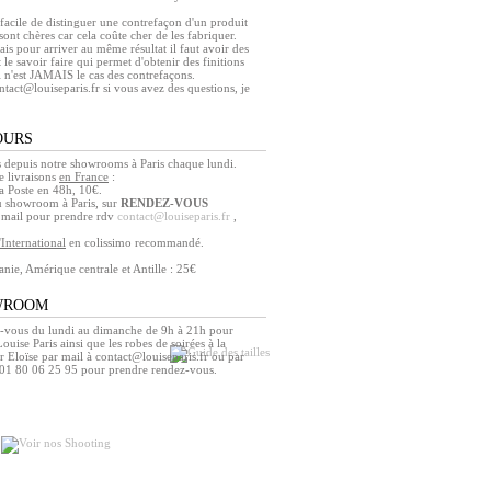
s facile de distinguer une contrefaçon d'un produit
sont chères car cela coûte cher de les fabriquer.
mais pour arriver au même résultat il faut avoir des
 le savoir faire qui permet d'obtenir des finitions
i n'est JAMAIS le cas des contrefaçons.
ntact@louiseparis.fr si vous avez des questions, je
OURS
depuis notre showrooms à Paris chaque lundi.
 livraisons
en France
:
 Poste en 48h, 10€.
u showroom à Paris, sur
RENDEZ-VOUS
e mail pour prendre rdv
contact@louiseparis.fr
,
l'International
en colissimo recommandé.
nie, Amérique centrale et Antille : 25€
WROOM
-vous du lundi au dimanche de 9h à 21h pour
ouise Paris ainsi que les robes de soirées à la
r Eloïse par mail à contact@louiseparis.fr ou par
 01 80 06 25 95 pour prendre rendez-vous.