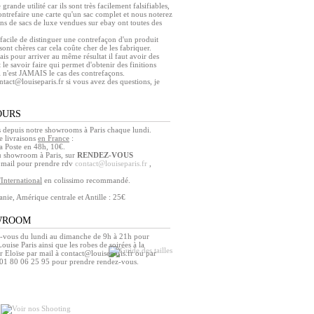
 grande utilité car ils sont très facilement falsifiables,
contrefaire une carte qu'un sac complet et nous noterez
ns de sacs de luxe vendues sur ebay ont toutes des
s facile de distinguer une contrefaçon d'un produit
sont chères car cela coûte cher de les fabriquer.
mais pour arriver au même résultat il faut avoir des
 le savoir faire qui permet d'obtenir des finitions
i n'est JAMAIS le cas des contrefaçons.
ntact@louiseparis.fr si vous avez des questions, je
OURS
depuis notre showrooms à Paris chaque lundi.
 livraisons
en France
:
 Poste en 48h, 10€.
u showroom à Paris, sur
RENDEZ-VOUS
e mail pour prendre rdv
contact@louiseparis.fr
,
l'International
en colissimo recommandé.
nie, Amérique centrale et Antille : 25€
WROOM
-vous du lundi au dimanche de 9h à 21h pour
ouise Paris ainsi que les robes de soirées à la
r Eloïse par mail à contact@louiseparis.fr ou par
 01 80 06 25 95 pour prendre rendez-vous.