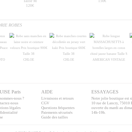
Taille M
150€
120€
ORIE ROBES
OTO
CHLOE
CHLOE
AMERICAN VINTAGE
UISE Paris
AIDE
ESSAYAGES
 sommes-nous ?
Livraisons et retours
Notre jolie boutique est s
tactez-nous
CGV
10 rue de Lancry, 75010 
tions légales
Questions fréquentes
ouverte du mardi au dim
identialité
Paiements sécurisés
14h-19h.
se
Guide des tailles