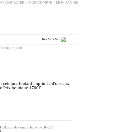
SE CONNECTER
|
MON COMPTE
|
MON PANIER
x boutique 1700€
et ceinture foulard imprimée d'oiseaux
nc Prix boutique 1700€
 la Maison de Couture Italienne GUCCI.
€.