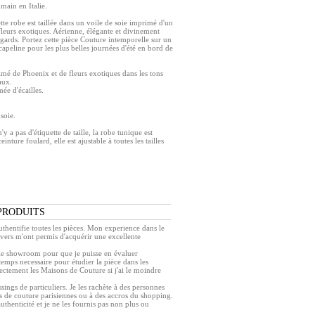
main en Italie.
tte robe est taillée dans un voile de soie imprimé d'un
leurs exotiques. Aérienne, élégante et divinement
regards. Portez cette pièce Couture intemporelle sur un
capeline pour les plus belles journées d'été en bord de
imé de Phoenix et de fleurs exotiques dans les tons
aux.
ée d'écailles.
soie.
'y a pas d'étiquette de taille, la robe tunique est
ceinture foulard, elle est ajustable à toutes les tailles
PRODUITS
authentifie toutes les pièces. Mon experience dans le
ivers m'ont permis d'acquérir une excellente
r le showroom pour que je puisse en évaluer
e temps necessaire pour étudier la pièce dans les
rectement les Maisons de Couture si j'ai le moindre
ings de particuliers. Je les rachète à des personnes
s de couture parisiennes ou à des accros du shopping.
authenticité et je ne les fournis pas non plus ou