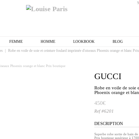
FEMME
HOMME
LOOKBOOK
BLOG
es
|
Robe en voile de soie et ceinture foulard imprimée d'oiseaux Phoenix orange et blanc Pri
GUCCI
Robe en voile de soie 
Phoenix orange et bla
450€
#6201
Ref
DESCRIPTION
Superbe robe sortie de bain de
Prix boutique supérieur à 1700