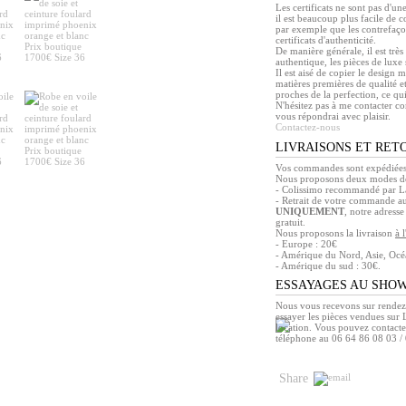
Les certificats ne sont pas d'une
il est beaucoup plus facile de 
par exemple que les contrefaço
certificats d'authenticité.
De manière générale, il est trè
authentique, les pièces de luxe 
Il est aisé de copier le design 
matières premières de qualité et
proches de la perfection, ce qu
N'hésitez pas à me contacter co
vous répondrai avec plaisir.
Contactez-nous
LIVRAISONS ET RET
Vos commandes sont expédiées 
Nous proposons deux modes de
- Colissimo recommandé par La
- Retrait de votre commande a
UNIQUEMENT
, notre adress
gratuit.
Nous proposons la livraison
à 
- Europe : 20€
- Amérique du Nord, Asie, Océa
- Amérique du sud : 30€.
ESSAYAGES AU SHO
Nous vous recevons sur rendez
essayer les pièces vendues sur L
location. Vous pouvez contacte
téléphone au 06 64 86 08 03 /
Share