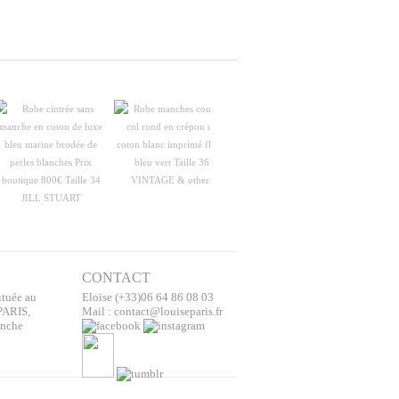
VINTAGE & others
JILL STUART
ZAPA
CONTACT
ituée au
Eloïse (+33)06 64 86 08 03
PARIS,
Mail : contact@louiseparis.fr
anche