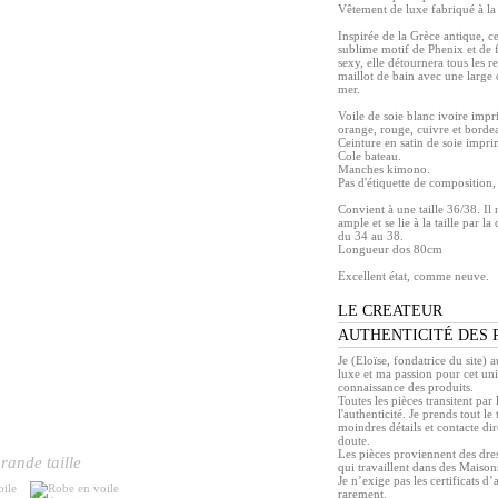
Vêtement de luxe fabriqué à la 
Inspirée de la Grèce antique, ce
sublime motif de Phenix et de f
sexy, elle détournera tous les 
maillot de bain avec une large 
mer.
Voile de soie blanc ivoire impr
orange, rouge, cuivre et borde
Ceinture en satin de soie imprim
Cole bateau.
Manches kimono.
Pas d'étiquette de composition, 
Convient à une taille 36/38. Il n
ample et se lie à la taille par la 
du 34 au 38.
Longueur dos 80cm
Excellent état, comme neuve.
LE CREATEUR
AUTHENTICITÉ DES 
Je (Eloïse, fondatrice du site) 
luxe et ma passion pour cet un
connaissance des produits.
Toutes les pièces transitent pa
l'authenticité. Je prends tout l
moindres détails et contacte di
doute.
Les pièces proviennent des dress
rande taille
qui travaillent dans des Maison
Je n’exige pas les certificats d’
rarement.